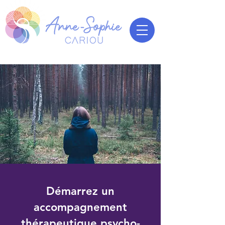
Démarrez un
Thérapie pour
accompagnement
thérapeutique psycho-